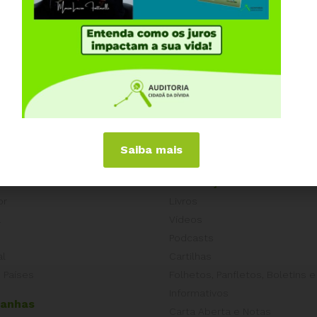
Saiba mais
iências Internacionais
Publicações
or
Livros
a
Vídeos
Podcasts
al
Cartilhas
 Países
Folhetos, Panfletos, Boletins e
Informativos
anhas
Carta Aberta e Notas