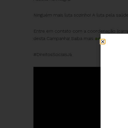
Ninguém mais luta sozinho! A luta pela saúd
Entre em contato com a coordenação (
camp
desta Campanha! Saiba mais
aqui
.
#DireitosSociaisJá