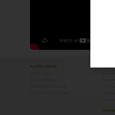
Institucional
Exper
Quem somos
Equad
Como participar
Europ
Núcleos nos Estados
Grécia
Coordenação Nacional
Portug
Outros
Camp