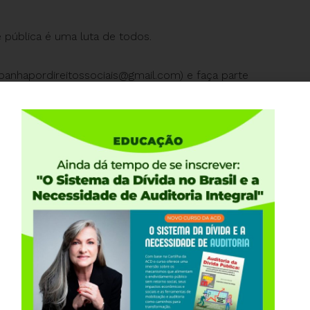
e pública é uma luta de todos.
anhapordireitossociais@gmail.com
) e faça parte