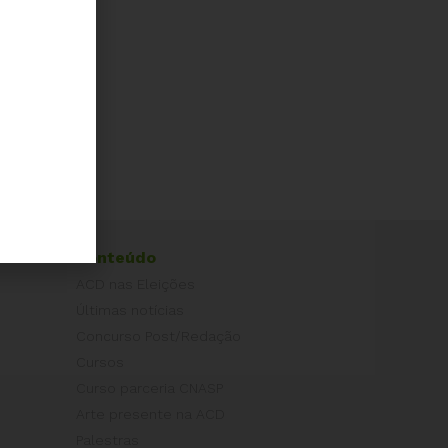
Conteúdo
ACD nas Eleições
Últimas notícias
Concurso Post/Redação
Cursos
Curso parceria CNASP
Arte presente na ACD
Palestras