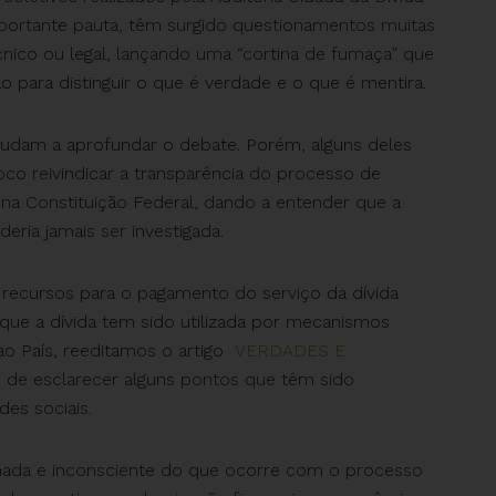
portante pauta, têm surgido questionamentos muitas
ico ou legal, lançando uma “cortina de fumaça” que
o para distinguir o que é verdade e o que é mentira.
judam a aprofundar o debate. Porém, alguns deles
oco reivindicar a transparência do processo de
a na Constituição Federal, dando a entender que a
deria jamais ser investigada.
ecursos para o pagamento do serviço da dívida
que a dívida tem sido utilizada por mecanismos
 ao País, reeditamos o artigo
VERDADES E
im de esclarecer alguns pontos que têm sido
es sociais.
mada e inconsciente do que ocorre com o processo