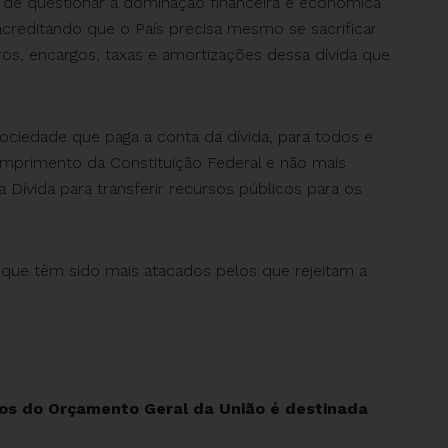
 de questionar a dominação financeira e econômica
 acreditando que o País precisa mesmo se sacrificar
os, encargos, taxas e amortizações dessa dívida que
ociedade que paga a conta da dívida, para todos e
mprimento da Constituição Federal e não mais
Dívida para transferir recursos públicos para os
 que têm sido mais atacados pelos que rejeitam a
sos do Orçamento Geral da União é destinada