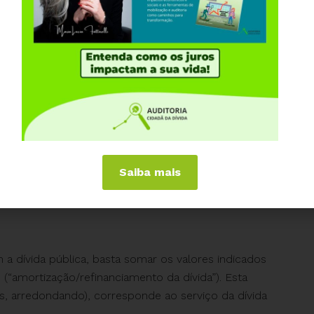
eendem os juros e amortizações, tal como informado
rçamentária em cada ano, por exemplo, o Senado
to de
breDoc.html?docId=92718
Saiba mais
 no ano, basta somar todas as despesas indicadas na
 o valor total, executado em 2014, foi de R$
 a dívida pública, basta somar os valores indicados
 6 (“amortização/refinanciamento da dívida”). Esta
s, arredondando), corresponde ao serviço da dívida