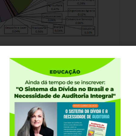
4 (Executado) Total = R$ 2,168 trilhão
 têm publicado que “
É mentira que 45% dos
m, de pronto, a confusão: nós falamos em
 “impostos”…
o somente os impostos, mas todos os tributos
tribuições), além das receitas patrimoniais advindas
sas estatais, etc.; de receitas financeiras
ecebidos de Estados e Municípios, e recursos obtidos
as rendas, como detalhado na Lei Orçamentária de