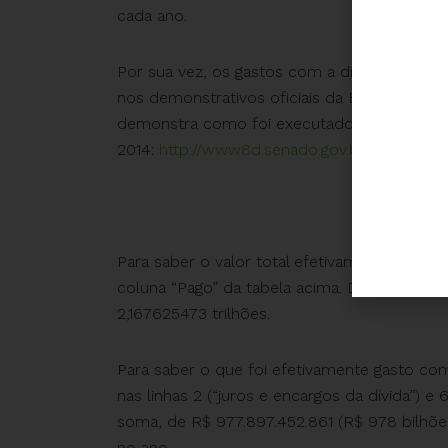
cada ano.
Por sua vez, os gastos com a dívida compr
nos demonstrativos oficiais da Execução O
demonstra como foi executado o Orçamen
2014:
http://www8d.senado.gov.br/dwweb/a
Para saber o valor total efetivamente gasto
coluna “Pago” da tabela acima. Dessa forma,
2,167625473 trilhões.
Para saber o que foi efetivamente gasto com
nas linhas 2 (“juros e encargos da dívida”) e
soma, de R$ 977.897.452.861 (R$ 978 bilhõe
no ano.