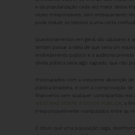
e da popularização cada vez maior dessa im
vezes irresponsáveis, sem embasamento técn
pode induzir os leitores a uma certa confusã
Questionamentos em geral são salutares e a
tentam passar a ideia de que seria um equív
endividamento público e a auditoria previst
dívida pública seria algo sagrado, que não po
Preocupados com a crescente absorção de r
pública brasileira, e com a comprovação de 
financeiros sem qualquer contrapartida real
MENTIRAS SOBRE A DÍVIDA PÚBLICA
, a f
irresponsavelmente manipulados entre as red
É óbvio que uma população cega, desinfor