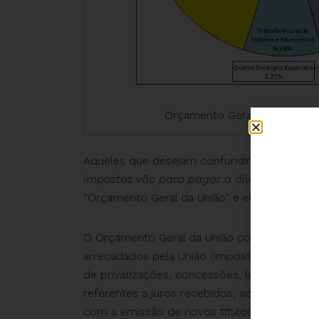
Orçamento Geral da União 201
Aqueles que desejam confundir a sociedade
impostos vão para pagar a dívida
”. Repare
“Orçamento Geral da União” e eles falam em
O Orçamento Geral da União compreende nã
arrecadados pela União (impostos, taxas, con
de privatizações, concessões, lucro das empre
referentes a juros recebidos, aos valores r
com a emissão de novos títulos, entre outr