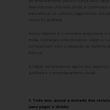
de endividamento público nunca seria capaz
exercida pela chamada dívida, e continuaria
para efetuar os vultosos pagamentos dos jur
nunca foi auditada.
Nosso objetivo é o contrário: empoderar a s
todas conheçam este processo, exijam o cu
compactuem com a utilização do Sistema da 
bancos.
A seguir, esclarecemos alguns dos aspectos
auditoria e o empoderamento social:
1. Todo ano, quase a metade dos recur
para pagar a dívida: