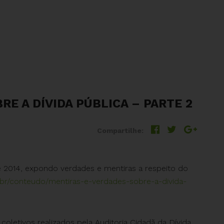
E A DÍVIDA PÚBLICA – PARTE 2
Compartilhe:
e 2014, expondo verdades e mentiras a respeito do
rg.br/conteudo/mentiras-e-verdades-sobre-a-divida-
coletivos realizados pela Auditoria Cidadã da Dívida