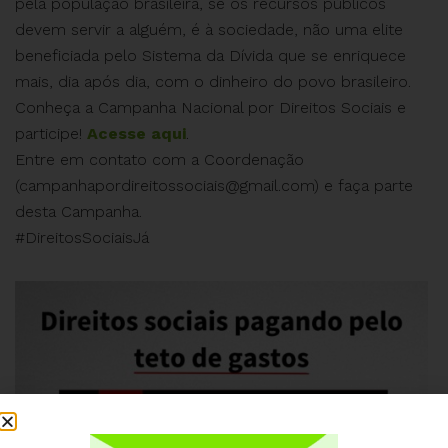
pela população brasileira, se os recursos públicos
devem servir a alguém, é à sociedade, não uma elite
beneficiada pelo Sistema da Dívida que se enriquece
mais, dia após dia, com o dinheiro do povo brasileiro.
Conheça a Campanha Nacional por Direitos Sociais e
participe!
Acesse aqui
.
Entre em contato com a Coordenação
(
campanhapordireitossociais@gmail.com
) e faça parte
desta Campanha.
#DireitosSociaisJá