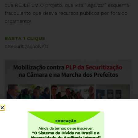
que REJEITEM O projeto, que visa “legalizar” esquema
fraudulento que desvia recursos públicos por fora do
orçamento!
BASTA 1 CLIQUE
#SecuritizaçãoNÃO