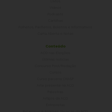
Livros
Vídeos
Podcasts
Cartilhas
Folhetos, Panfletos, Boletins e Informativos
Carta Aberta e Notas
Conteúdo
ACD nas Eleições
Últimas notícias
Concurso Post/Redação
Cursos
Curso parceria CNASP
Arte presente na ACD
Palestras
Artigos da ACD
Entrevistas
Relatórios e Análises Técnicas da ACD