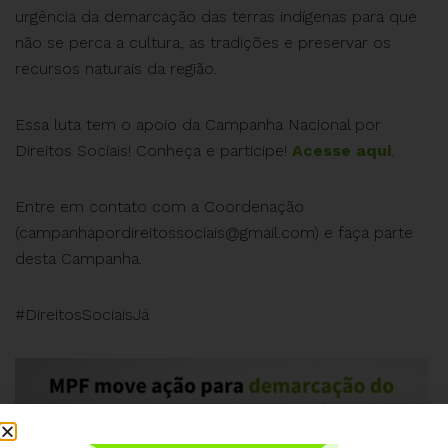
urgência da demarcação das terras indígenas para que
não se perca a cultura, as tradições e preservar os
recursos naturais da região.
Essa luta tem o apoio da Campanha Nacional por
Direitos Sociais! Conheça e participe!
Acesse aqui
.
Entre em contato com a Coordenação
(
campanhapordireitossociais@gmail.com
) e faça parte
desta Campanha.
#DireitosSociaisJá