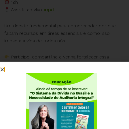
19h
Assista ao vivo
aqui
.
Um debate fundamental para compreender por que
faltam recursos em áreas essenciais e como isso
impacta a vida de todos nós.
Participe, compartilhe e venha fortalecer essa
discussão!
#ACD #auditoriacidadã #ACD25anos