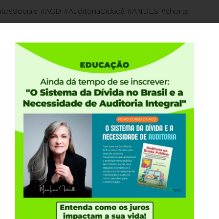
itosSociais #ACD #AuditoriaCidadã #ANDES #shorts