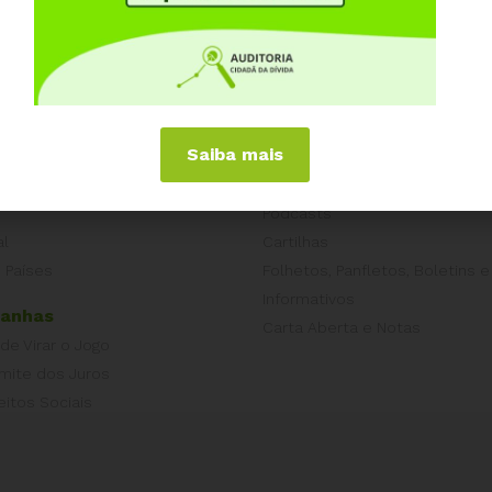
iências Internacionais
Publicações
Saiba mais
or
Livros
a
Vídeos
Podcasts
al
Cartilhas
 Países
Folhetos, Panfletos, Boletins e
Informativos
anhas
Carta Aberta e Notas
 de Virar o Jogo
imite dos Juros
eitos Sociais