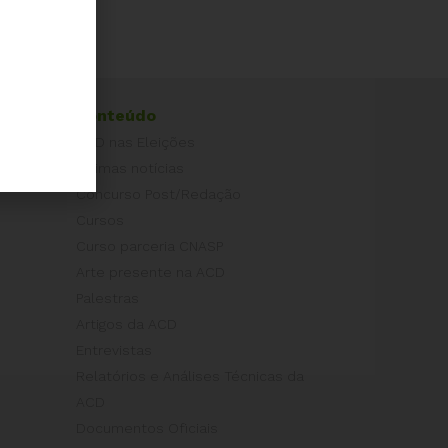
Conteúdo
ACD nas Eleições
Últimas notícias
Concurso Post/Redação
Cursos
Curso parceria CNASP
Arte presente na ACD
Palestras
Artigos da ACD
Entrevistas
Relatórios e Análises Técnicas da
ACD
Documentos Oficiais