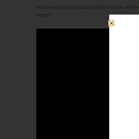
#CampanhaNacionalporDireitosSociais #Dire
#short