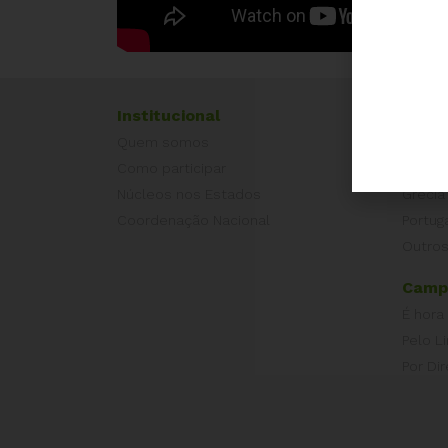
Institucional
Exper
Quem somos
Equad
Como participar
Europ
Núcleos nos Estados
Grécia
Coordenação Nacional
Portug
Outros
Camp
É hora
Pelo L
Por Dir