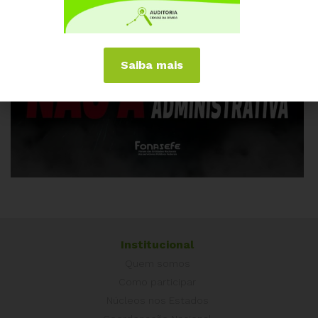
Saiba mais
Institucional
Quem somos
Como participar
Núcleos nos Estados