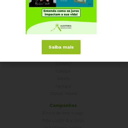
Institucional
Quem somos
Como participar
Núcleos nos Estados
Coordenação Nacional
Saiba mais
Experiências Internacionais
Equador
Europa
Grécia
Portugal
Outros Países
Campanhas
É hora de Virar o Jogo
Pelo Limite dos Juros
Por Direitos Sociais