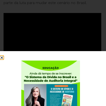
parte da luta para mudar este cenário no Brasil.
#DívidaPública #Éhoradevirarojogo #ACD
#AuditoriaCidadã