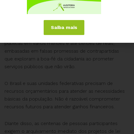
normas nacionais e locais.
Estas leis, se aprovadas, serão grandes fontes de
Saiba mais
expropriação de recursos públicos em todos os entes
da federação brasileira, com o aumento das dívidas
públicas em vários milhões e até bilhões de reais,
embasadas em falsas promessas de contrapartidas
que exploram a boa-fé da cidadania ao prometer
serviços públicos que não virão.
O Brasil e suas unidades federativas precisam de
recursos orçamentários para atender as necessidades
básicas da população. Não é razoável comprometer
recursos futuros para atender ganhos financeiros.
Diante disso, as centenas de pessoas participantes
exigem o arquivamento imediato dos projetos de lei