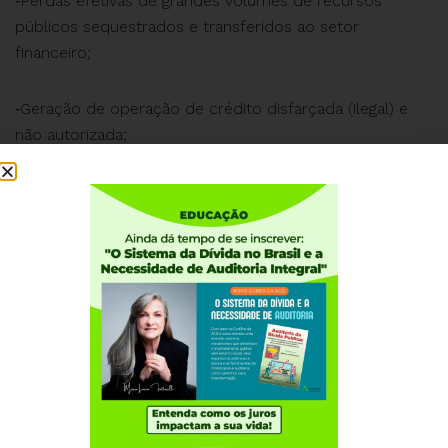
⁃Perdas efetivas de grandes volumes de recursos
públicos sequestrados e transferidos ao setor
financeiro;
⁃Geração de operação de crédito disfarçada (ilegal) e
não autorizada;
⁃Comprometimento público com garantias (ilegais) que
colocam em risco as finanças atuais e futuras;
⁃Cessão fiduciária de créditos, que na prática significa a
perda de controle estatal sobre a arrecadação
tributária;
⁃Anarquia legal, devida à afronta à Constituição, ao CTN,
à LRF, leis orçamentárias, Lei 4.320/64, Lei 6.385/76;
Lei 8.666/93 e Resolução CMN 2.391, entre outras