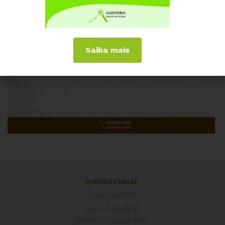
Saiba mais
Institucional
Quem somos
Como participar
Núcleos nos Estados