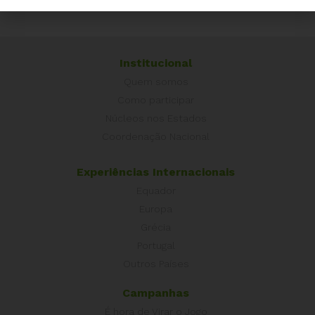
Institucional
Quem somos
Como participar
Núcleos nos Estados
Coordenação Nacional
Experiências Internacionais
Equador
Europa
Grécia
Portugal
Outros Países
Campanhas
É hora de Virar o Jogo