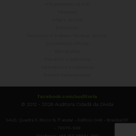
Arte presente na ACD
Palestras
Artigos da ACD
Entrevistas
Relatórios e Análises Técnicas da ACD
Documentos Oficiais
Bibliografias
Trabalhos Acadêmicos
Seminários e Congressos
Frentes Parlamentares
facebook.com/auditoria
© 2012 - 2026 Auditoria Cidadã da Dívida
SAUS, Quadra 5, Bloco N, 1º andar - Edifício OAB - Brasília/DF
- 70070-939
Telefones: +55 (61) 98581-2561