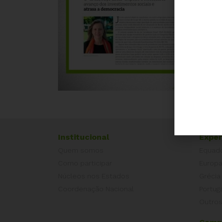
Institucional
Exper
Quem somos
Equad
Como participar
Europ
Núcleos nos Estados
Grécia
Coordenação Nacional
Portug
Outros