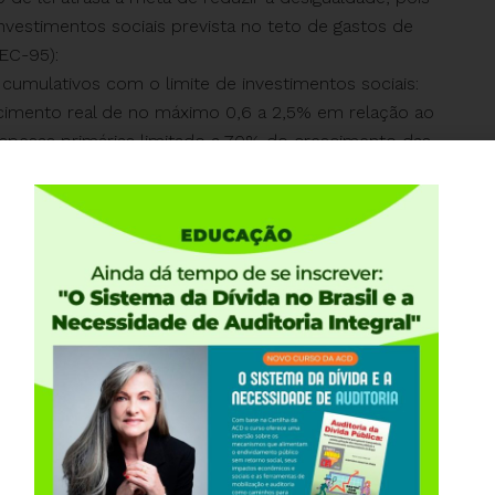
vestimentos sociais prevista no teto de gastos de
EC-95):
cumulativos com o limite de investimentos sociais:
escimento real de no máximo 0,6 a 2,5% em relação ao
espesas primárias limitado a 70% do crescimento das
s para cumprir a meta de resultado primário
 econômica, supera as expectativas do mercado
a.
ldade #ACD #CeapeRS #AuditoriaCidadã