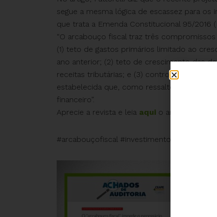
segue a mesma lógica de escassez para os in
que trata a Emenda Constitucional 95/2016 (
“O arcabouço fiscal traz três compromissos 
(1) teto de gastos primários limitado ao cr
ano anterior; (2) teto de crescimento das d
receitas tributárias; e (3) controle de gasto
estabelecida que, como ressaltou a equipe
financeiro”.
Aprecie a revista e leia
aqui
o artigo na íntegr
#arcabouçofiscal #investimentos #desigua