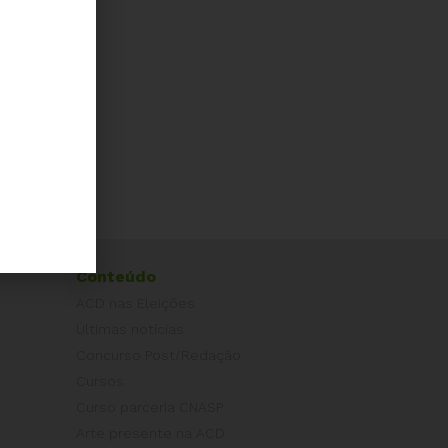
Conteúdo
ACD nas Eleições
Últimas notícias
Concurso Post/Redação
Cursos
Curso parceria CNASP
Arte presente na ACD