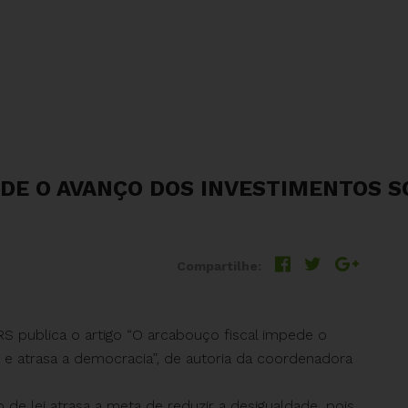
DE O AVANÇO DOS INVESTIMENTOS SO
Compartilhe:
S publica o artigo “O arcabouço fiscal impede o
 e atrasa a democracia”, de autoria da coordenadora
to de lei atrasa a meta de reduzir a desigualdade, pois