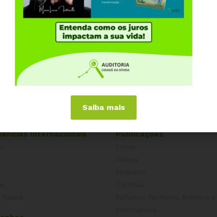
Saiba mais
iências Internacionais
Publicações
or
Livros
a
Vídeos
Podcasts
al
Cartilhas
 Países
Folhetos, Panfletos, Boletins e
Informativos