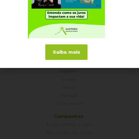
Institucional
Quem somos
Como participar
Núcleos nos Estados
Coordenação Nacional
Saiba mais
Experiências Internacionais
Equador
Europa
Grécia
Portugal
Outros Países
Campanhas
É hora de Virar o Jogo
Pelo Limite dos Juros