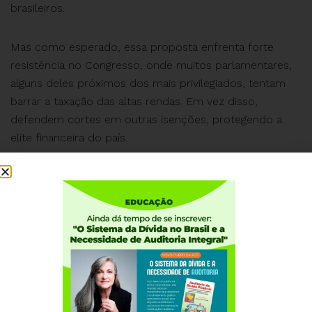
brasileiros.
Mas como esperado, essa proposta enfrenta forte
resistência no Congresso, onde muitos parlamentares,
alguns deles próximos dos mais privilegiados, tentam
barrar a taxação das altas rendas. Em vez disso,
defendem cortes em outras isenções, protegendo a
elite financeira do país.
Mais uma vez, a conta pode sobrar para a maioria da
população, enquanto os milionários seguem intocados.
Quem realmente paga o preço da “neutralidade fiscal”?
#QueContaEEssa
#QCEE #JustiçaFiscal
#ImpostoDeRenda #TaxarOsRicos #ReformaTributária