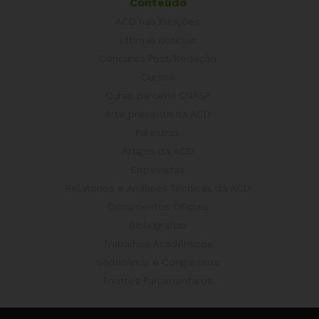
Conteúdo
ACD nas Eleições
Últimas notícias
Concurso Post/Redação
Cursos
Curso parceria CNASP
Arte presente na ACD
Palestras
Artigos da ACD
Entrevistas
Relatórios e Análises Técnicas da ACD
Documentos Oficiais
Bibliografias
Trabalhos Acadêmicos
Seminários e Congressos
Frentes Parlamentares