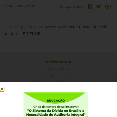
15 de junho, 2010
Compartilhe:
Clique aqui e leia
a entrevista de Maria Lucia Fattorelli
ao Jornal FISENGE
Institucional
Quem somos
Como participar
Núcleos nos Estados
Coordenação Nacional
Experiências Internacionais
Equador
Europa