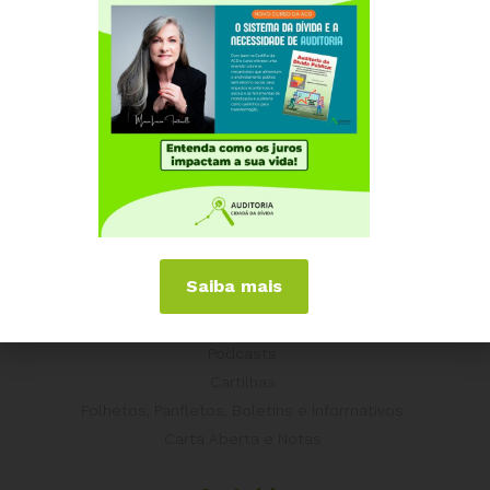
Grécia
Portugal
Outros Países
Campanhas
É hora de Virar o Jogo
Pelo Limite dos Juros
Por Direitos Sociais
Publicações
Saiba mais
Livros
Vídeos
Podcasts
Cartilhas
Folhetos, Panfletos, Boletins e Informativos
Carta Aberta e Notas