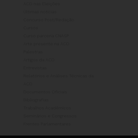
ACD nas Eleições
Últimas notícias
Concurso Post/Redação
Cursos
Curso parceria CNASP
Arte presente na ACD
Palestras
Artigos da ACD
Entrevistas
Relatórios e Análises Técnicas da
ACD
Documentos Oficiais
Bibliografias
Trabalhos Acadêmicos
Seminários e Congressos
Frentes Parlamentares