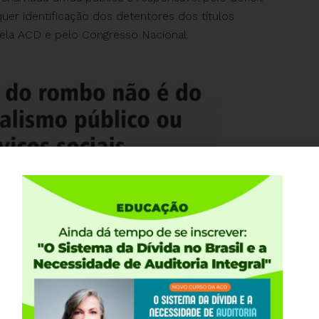
quer identificação dos detentores dos títulos
pela ACD e pelo Congresso Nacional.