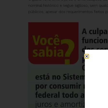
nominal histórico e segue sigiloso, sem qual
públicos, apesar dos requerimentos feitos 