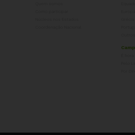
Quem somos
Equad
Como participar
Europ
Núcleos nos Estados
Grécia
Coordenação Nacional
Portug
Outros
Camp
É hora
Pelo L
Por Dir