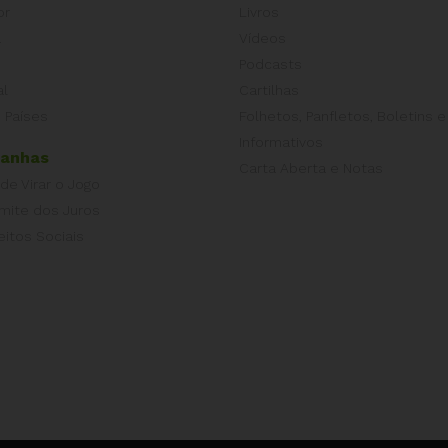
or
Livros
a
Vídeos
Podcasts
al
Cartilhas
 Países
Folhetos, Panfletos, Boletins e
Informativos
anhas
Carta Aberta e Notas
 de Virar o Jogo
imite dos Juros
eitos Sociais