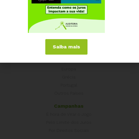
Institucional
Quem somos
Como participar
Núcleos nos Estados
Coordenação Nacional
Saiba mais
Experiências Internacionais
Equador
Europa
Grécia
Portugal
Outros Países
Campanhas
É hora de Virar o Jogo
Pelo Limite dos Juros
Por Direitos Sociais