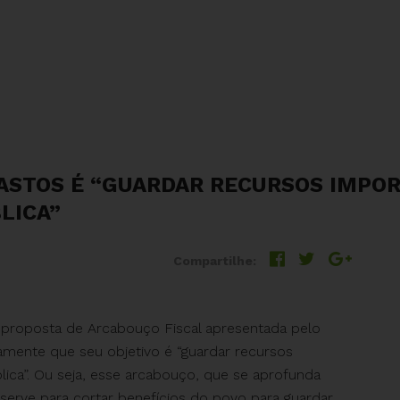
GASTOS É “GUARDAR RECURSOS IMPOR
LICA”
Compartilhe:
proposta de Arcabouço Fiscal apresentada pelo
mente que seu objetivo é “guardar recursos
ica”. Ou seja, esse arcabouço, que se aprofunda
serve para cortar benefícios do povo para guardar