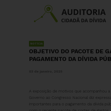
NOTÍCIA
OBJETIVO DO PACOTE DE 
PAGAMENTO DA DÍVIDA PÚB
03 de janeiro, 2025
A exposição de motivos que acompanhou a 
Governo ao Congresso Nacional diz expressa
importantes para o pagamento da dívida públ
com o recente pacote de cortes de gastos, 