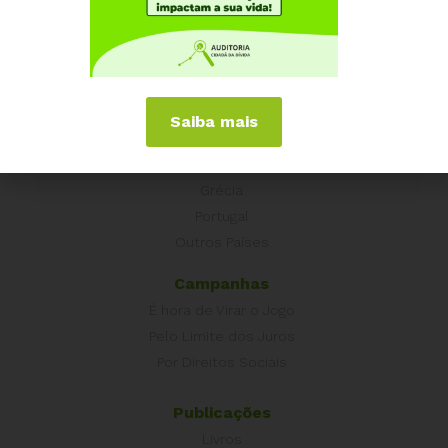
Como participar
Núcleos nos Estados
Coordenação Nacional
Experiências Internacionais
Saiba mais
Equador
Europa
Grécia
Portugal
Outros Países
Campanhas
É hora de Virar o Jogo
Pelo Limite dos Juros
Por Direitos Sociais
Publicações
Livros