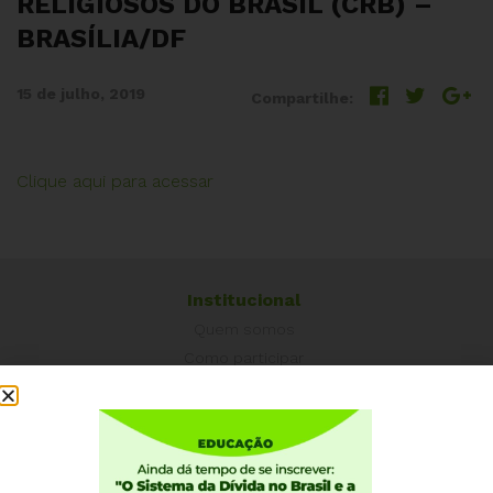
RELIGIOSOS DO BRASIL (CRB) –
BRASÍLIA/DF
15 de julho, 2019
Compartilhe:
Clique aqui para acessar
Institucional
Quem somos
Como participar
Núcleos nos Estados
Coordenação Nacional
Experiências Internacionais