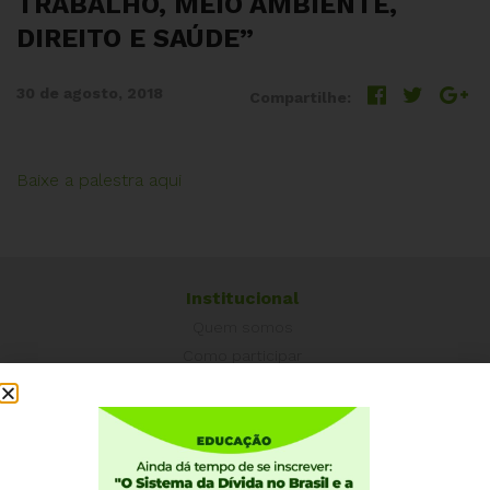
TRABALHO, MEIO AMBIENTE,
DIREITO E SAÚDE”
30 de agosto, 2018
Compartilhe:
Baixe a palestra aqui
Institucional
Quem somos
Como participar
Núcleos nos Estados
Coordenação Nacional
Experiências Internacionais