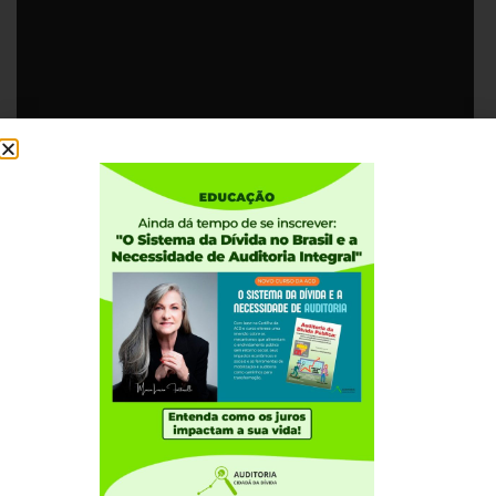
Download (PPT, Unknown)
Institucional
Quem somos
Como participar
Núcleos nos Estados
Coordenação Nacional
Experiências Internacionais