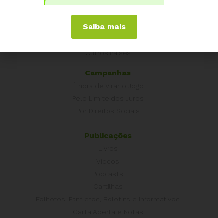
Equador
Europa
Saiba mais
Grécia
Portugal
Outros Países
Campanhas
É hora de Virar o Jogo
Pelo Limite dos Juros
Por Direitos Sociais
Publicações
Livros
Vídeos
Podcasts
Cartilhas
Folhetos, Panfletos, Boletins e Informativos
Carta Aberta e Notas