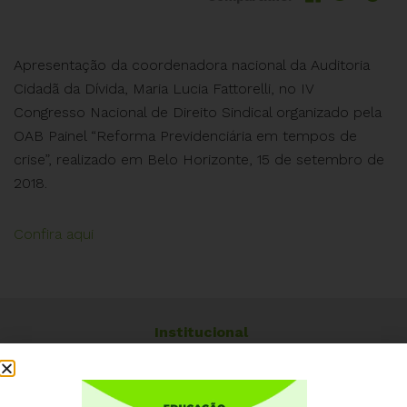
Apresentação da coordenadora nacional da Auditoria
Cidadã da Dívida, Maria Lucia Fattorelli, no IV
Congresso Nacional de Direito Sindical organizado pela
OAB Painel “Reforma Previdenciária em tempos de
crise”, realizado em Belo Horizonte, 15 de setembro de
2018.
Confira aqui
Institucional
Quem somos
Como participar
Núcleos nos Estados