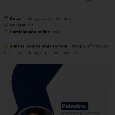
O SINASEFE Januária convida para um importante deba
Data:
14 de agosto (quinta-feira)
Horário:
17h
Participação online
aqui
.
Juntos, somos mais fortes!
Participe, informe-se
e fortaleça a luta por justiça fiscal e social.