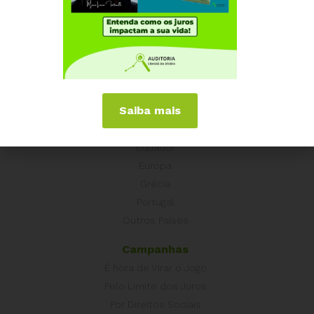
Institucional
Quem somos
Como participar
Núcleos nos Estados
Coordenação Nacional
Saiba mais
Experiências Internacionais
Equador
Europa
Grécia
Portugal
Outros Países
Campanhas
É hora de Virar o Jogo
Pelo Limite dos Juros
Por Direitos Sociais