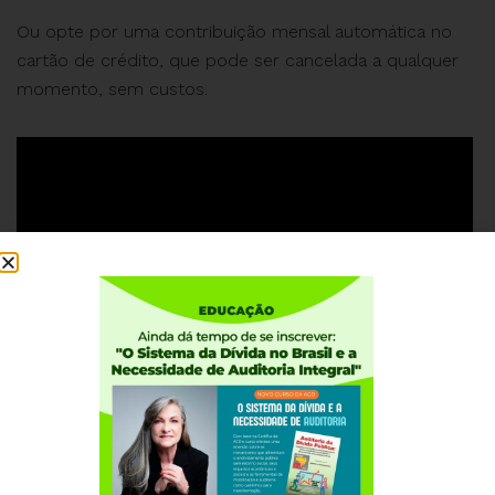
Ou opte por uma contribuição mensal automática no
cartão de crédito, que pode ser cancelada a qualquer
momento, sem custos.
#ACD #25AnosdaACD #AniversáriodaACD #ACD25anos