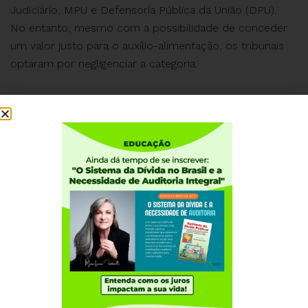
Judiciário, MPU e Defensoria Pública da União (DPU).
No entanto, mesmo com a possibilidade de conceder
um valor justo para o auxílio-alimentação, os tribunais
optaram por negligenciar a categoria.
#privilégio
#magistratura #ats #quinquênio #direitos
#justiçafederal #cnj #atj #justiçadotrabalho #stf
Via @fenajufe