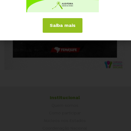
Saiba mais
Institucional
Quem somos
Como participar
Núcleos nos Estados
Coordenação Nacional