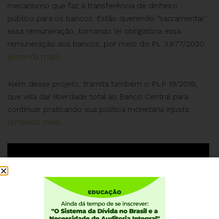
mecanismo que faz a transferência de dinheiro
público para os bancos. Estão querendo “sacramentar”
essa remuneração, tornando lei obrigatória essa
remuneração aos bancos, por meio do PL 3.877/2020.
(entenda mais).
Além desse projeto, tramita também o PLP 19/2019,
que visa dar liberdade total ao Banco Central para
continuar praticando sua política monetária injusta.
(Entenda mais)