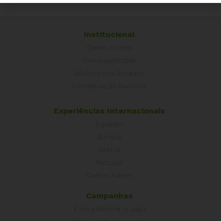
Institucional
Quem somos
Como participar
Núcleos nos Estados
Coordenação Nacional
Experiências Internacionais
Equador
Europa
Grécia
Portugal
Outros Países
Campanhas
É hora de Virar o Jogo