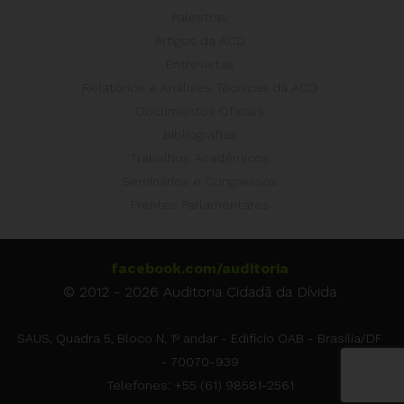
Palestras
Artigos da ACD
Entrevistas
Relatórios e Análises Técnicas da ACD
Documentos Oficiais
Bibliografias
Trabalhos Acadêmicos
Seminários e Congressos
Frentes Parlamentares
facebook.com/auditoria
© 2012 - 2026 Auditoria Cidadã da Dívida
SAUS, Quadra 5, Bloco N, 1º andar - Edifício OAB - Brasília/DF
- 70070-939
Telefones: +55 (61) 98581-2561