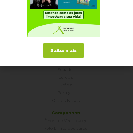
Institucional
Quem somos
Como participar
Núcleos nos Estados
Coordenação Nacional
Saiba mais
Experiências Internacionais
Equador
Europa
Grécia
Portugal
Outros Países
Campanhas
É hora de Virar o Jogo
Pelo Limite dos Juros