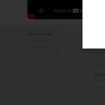
Institucional
Exper
Quem somos
Equad
Como participar
Europ
Núcleos nos Estados
Grécia
Coordenação Nacional
Portug
Outros
Camp
É hora
Pelo L
Por Dir