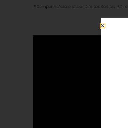
#CampanhaNacionalporDireitosSociais #Dire