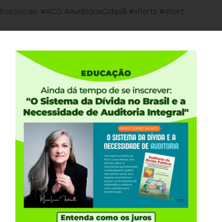
itosSociais #ACD #AuditoriaCidadã #shorts #short