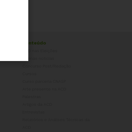
Conteúdo
ACD nas Eleições
Últimas notícias
Concurso Post/Redação
Cursos
Curso parceria CNASP
Arte presente na ACD
Palestras
Artigos da ACD
Entrevistas
Relatórios e Análises Técnicas da
ACD