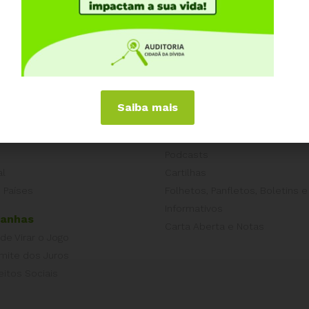
iências Internacionais
Publicações
Saiba mais
or
Livros
a
Vídeos
Podcasts
al
Cartilhas
 Países
Folhetos, Panfletos, Boletins e
Informativos
anhas
Carta Aberta e Notas
 de Virar o Jogo
imite dos Juros
eitos Sociais