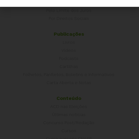
É hora de Virar o Jogo
Pelo Limite dos Juros
Por Direitos Sociais
Publicações
Livros
Vídeos
Podcasts
Cartilhas
Folhetos, Panfletos, Boletins e Informativos
Carta Aberta e Notas
Conteúdo
ACD nas Eleições
Últimas notícias
Concurso Post/Redação
Cursos
Curso parceria CNASP