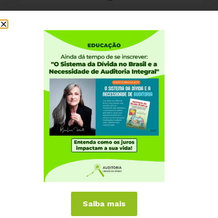
Institucional
Quem somos
Como participar
Núcleos nos Estados
Coordenação Nacional
Experiências Internacionais
Equador
Europa
Grécia
Portugal
Outros Países
Saiba mais
Campanhas