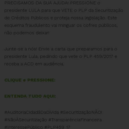
PRECISAMOS DA SUA AJUDA! PRESSIONE o
presidente LULA para que VETE o PLP da Securitização
de Créditos Públicos e proteja nossa legislação. Este
esquema fraudulento vai minguar os cofres públicos,
não podemos deixar!
Junte-se a nós! Envie a carta que preparamos para o
presidente Lula, pedindo que vete o PLP 459/2017 e
receba a ACD em audiência.
CLIQUE e PRESSIONE:
ENTENDA TUDO AQUI:
#AuditoriaCidadãDaDívida #SecuritizaçãoNÃO!
#NãoÀSecuritização #TransparênciaFinanceira
#InteressePúblico #PLP459_17