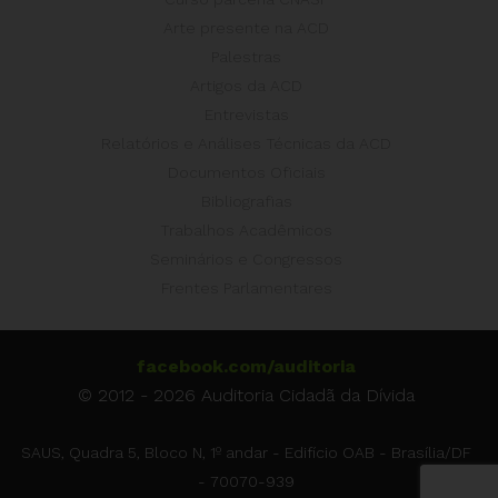
Arte presente na ACD
Palestras
Artigos da ACD
Entrevistas
Relatórios e Análises Técnicas da ACD
Documentos Oficiais
Bibliografias
Trabalhos Acadêmicos
Seminários e Congressos
Frentes Parlamentares
facebook.com/auditoria
© 2012 - 2026 Auditoria Cidadã da Dívida
SAUS, Quadra 5, Bloco N, 1º andar - Edifício OAB - Brasília/DF
- 70070-939