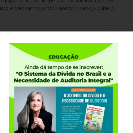
s categorias acumulam perdas inflacionárias na ordem
so e precisamos juntos valorizar o serviço público,
diretamente para as autoridades responsáveis. Sua
a está otimizada para smartphones, mas se preferir,
 e-mail listados e enviar manualmente.
Sociais. Assim, podemos fortalecer a democracia e
es públicos, que tanto contribuem para nossa
e vamos pressionar por justiça e igualdade!
ociais! Acesse o
link
.