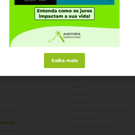
anhapordireitossociais@gmail.com
) e faça parte
cracia
#JustiçaSocial
#AçãoCidadã
Saiba mais
iências Internacionais
Publicações
or
Livros
a
Vídeos
Podcasts
al
Cartilhas
 Países
Folhetos, Panfletos, Boletins e
Informativos
anhas
Carta Aberta e Notas
 de Virar o Jogo