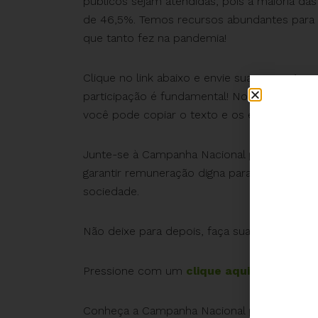
públicos sejam atendidas, pois a maioria da
de 46,5%. Temos recursos abundantes para is
que tanto fez na pandemia!
Clique no link abaixo e envie sua mensagem 
participação é fundamental! Nossa ferrament
você pode copiar o texto e os endereços de
Junte-se à Campanha Nacional por Direitos 
garantir remuneração digna para os servidor
sociedade.
Não deixe para depois, faça sua parte agora 
Pressione com um
clique aqui
.
Conheça a Campanha Nacional por Direitos S