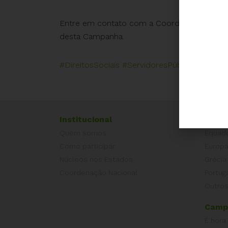
Entre em contato com a Coordenação (
camp
desta Campanha.
#DireitosSociais
#ServidoresPúblicos
#Demo
Institucional
Exper
Quem somos
Equad
Como participar
Europ
Núcleos nos Estados
Grécia
Coordenação Nacional
Portug
Outros
Camp
É hora