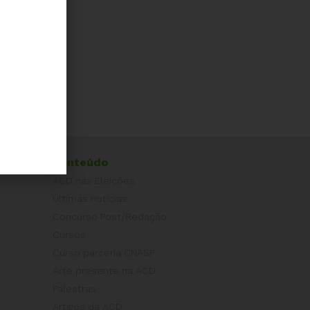
Conteúdo
ACD nas Eleições
Últimas notícias
Concurso Post/Redação
Cursos
Curso parceria CNASP
Arte presente na ACD
Palestras
Artigos da ACD