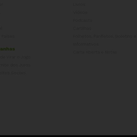
or
Livros
a
Vídeos
Podcasts
al
Cartilhas
 Países
Folhetos, Panfletos, Boletins e
Informativos
anhas
Carta Aberta e Notas
 de Virar o Jogo
imite dos Juros
eitos Sociais