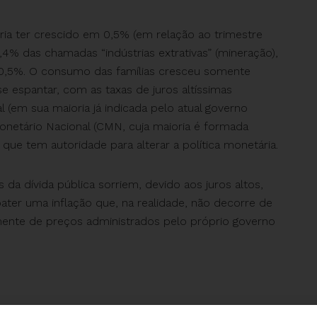
ia ter crescido em 0,5% (em relação ao trimestre
,4% das chamadas “indústrias extrativas” (mineração),
 0,5%. O consumo das famílias cresceu somente
e espantar, com as taxas de juros altíssimas
l (em sua maioria já indicada pelo atual governo
netário Nacional (CMN, cuja maioria é formada
que tem autoridade para alterar a política monetária.
 da dívida pública sorriem, devido aos juros altos,
ater uma inflação que, na realidade, não decorre de
ente de preços administrados pelo próprio governo