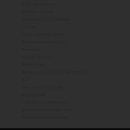
ACD nas Eleições
Últimas notícias
Concurso Post/Redação
Cursos
Curso parceria CNASP
Arte presente na ACD
Palestras
Artigos da ACD
Entrevistas
Relatórios e Análises Técnicas da
ACD
Documentos Oficiais
Bibliografias
Trabalhos Acadêmicos
Seminários e Congressos
Frentes Parlamentares