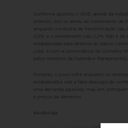
Conforme apontou o IBGE, apesar da indústr
anterior), isso se deveu ao crescimento de 5
enquanto a indústria de transformação caiu
0,5%, e o investimento caiu 2,2%. Não é de s
estabelecidas pela diretoria do Banco Centra
Lula), e com a concordância do Conselho Mo
pelos ministros da Fazenda e Planejamento), 
Portanto, o povo sofre enquanto os rentistas
estabelecidos sob a falsa desculpa de comb
uma demanda aquecida, mas sim, principalm
e preços de alimentos.
#auditoriaja