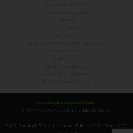
Curso parceria CNASP
Arte presente na ACD
Palestras
Artigos da ACD
Entrevistas
Relatórios e Análises Técnicas da ACD
Documentos Oficiais
Bibliografias
Trabalhos Acadêmicos
Seminários e Congressos
Frentes Parlamentares
facebook.com/auditoria
© 2012 - 2026 Auditoria Cidadã da Dívida
SAUS, Quadra 5, Bloco N, 1º andar - Edifício OAB - Brasília/DF