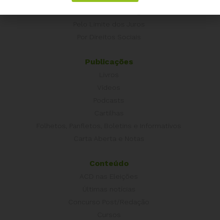
É hora de Virar o Jogo
Pelo Limite dos Juros
Por Direitos Sociais
Publicações
Livros
Vídeos
Podcasts
Cartilhas
Folhetos, Panfletos, Boletins e Informativos
Carta Aberta e Notas
Conteúdo
ACD nas Eleições
Últimas notícias
Concurso Post/Redação
Cursos