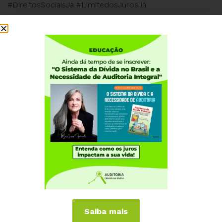
#DireitosSociaisJá #LimitedosJurosJá
Institucional
Quem somos
Como participar
Núcleos nos Estados
Coordenação Nacional
Experiências Internacionais
Equador
Europa
Grécia
Portugal
Outros Países
Saiba mais
Campanhas