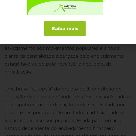
Com o Plano Real, em 1994, a rústica apropriação dos
ricos, poderosos e privilegiados de parte da massa de
rendimentos da sociedade pelo mecanismo da
superinflação foi substituída pelo sofisticado projeto
Saiba mais
político da dívida pública. De fato, a estabilização
monetária alcançada desde então conferiu certo
esvaziamento aos movimentos populares e sindical
diante da centralidade alcançada pelo endividamento
estatal favorecido pelo receituário neoliberal da
privatização.
Uma breve “autópsia” do projeto político exitoso de
proteção da riqueza do “andar de cima” da sociedade e
de empobrecimento da nação pode ser revelada por
duas razões principais. De um lado, a artificialidade da
escassez de recursos públicos gerada para tornar o
Estado dependente do endividamento financeiro.