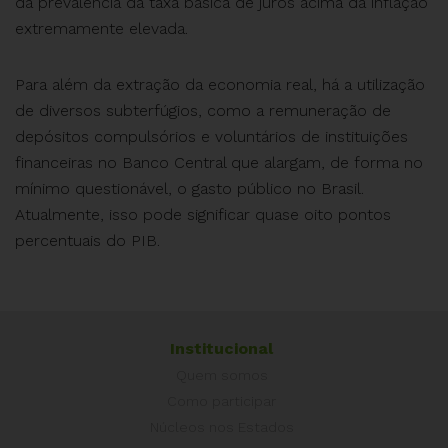
da prevalência da taxa básica de juros acima da inflação
extremamente elevada.
Para além da extração da economia real, há a utilização
de diversos subterfúgios, como a remuneração de
depósitos compulsórios e voluntários de instituições
financeiras no Banco Central que alargam, de forma no
mínimo questionável, o gasto público no Brasil.
Atualmente, isso pode significar quase oito pontos
percentuais do PIB.
Institucional
Quem somos
Como participar
Núcleos nos Estados