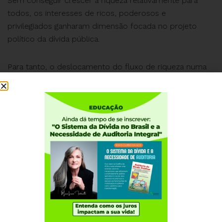
Sem conseguir crescer a riqueza relativamente para
todos, os interesses de ricos, poderosos e
privilegiados ganharam dimensão focada no projeto
político da dívida pública.
Para tanto, o deslocamento do fluxo de riqueza numa
economia estagnada teve início com a inflação
promovida há mais de quatro décadas com o ajuste
exportador adotado na gestão da crise da dívida
externa (1981-1983). Acontece que a via da
superinflação foi se tornando disfuncional diante das
forças populares, que engajadas no interior do conflito
distributivo de uma economia estagnada, se
organizaram e cresceram lutando por conquistas como
a redemocratização nacional e a Constituição Federal
de 1988.