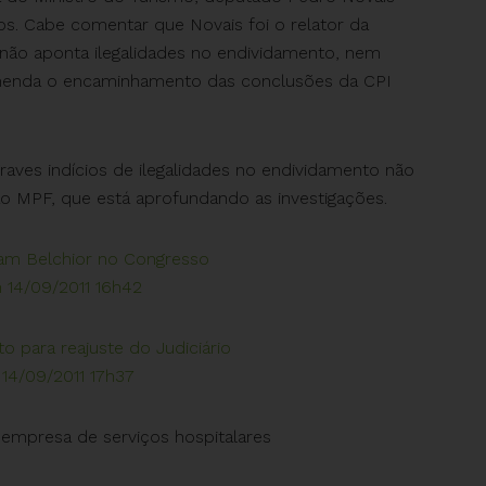
s. Cabe comentar que Novais foi o relator da
o não aponta ilegalidades no endividamento, nem
omenda o encaminhamento das conclusões da CPI
aves indícios de ilegalidades no endividamento não
ao MPF, que está aprofundando as investigações.
riam Belchior no Congresso
m 14/09/2011 16h42
 para reajuste do Judiciário
 14/09/2011 17h37
 empresa de serviços hospitalares