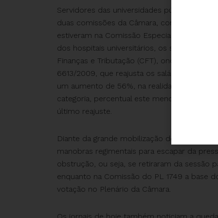
Servidores das universidades públicas e do
duas comissões da Câmara, conforme mostr
estiveram na Comissão Especial do Projeto d
dos hospitais universitários, os servidore
Finanças e Tributação (CFT), onde há mais d
6613/2009, que reajusta os salários da categ
um aumento de 56%, na realidade o PL reaju
categoria, percentual este menor que as pe
último reajuste.
Diante da grande mobilização dos servidore
manobras regimentais para escapar da pres
obstrução, ou seja, se retiraram da sessão p
enquanto na Comissão do PL 1749 a base do
votação no Plenário da Câmara.
Os jornais de hoje também noticiam a qued