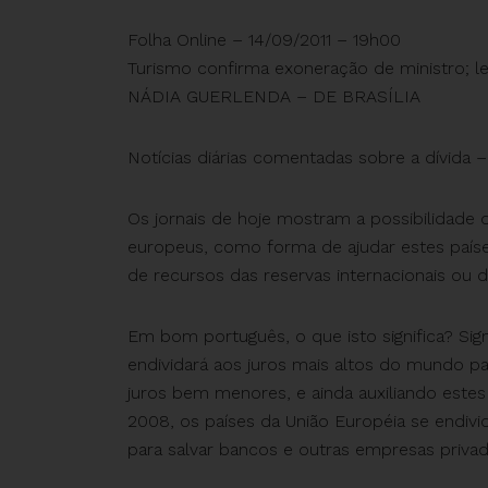
Folha Online – 14/09/2011 – 19h00
Turismo confirma exoneração de ministro; l
NÁDIA GUERLENDA – DE BRASÍLIA
Notícias diárias comentadas sobre a dívida – 
Os jornais de hoje mostram a possibilidade d
europeus, como forma de ajudar estes países 
de recursos das reservas internacionais ou 
Em bom português, o que isto significa? Sign
endividará aos juros mais altos do mundo pa
juros bem menores, e ainda auxiliando estes
2008, os países da União Européia se endivi
para salvar bancos e outras empresas privada