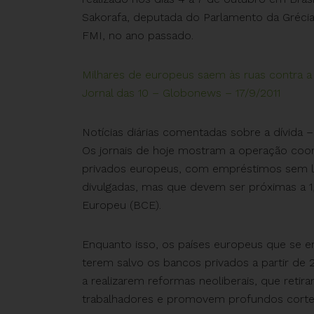
Sakorafa, deputada do Parlamento da Grécia
FMI, no ano passado.
Milhares de europeus saem às ruas contra a 
Jornal das 10 – Globonews – 17/9/2011
Notícias diárias comentadas sobre a dívida –
Os jornais de hoje mostram a operação coor
privados europeus, com empréstimos sem li
divulgadas, mas que devem ser próximas a 1
Europeu (BCE).
Enquanto isso, os países europeus que se 
terem salvo os bancos privados a partir d
a realizarem reformas neoliberais, que reti
trabalhadores e promovem profundos corte