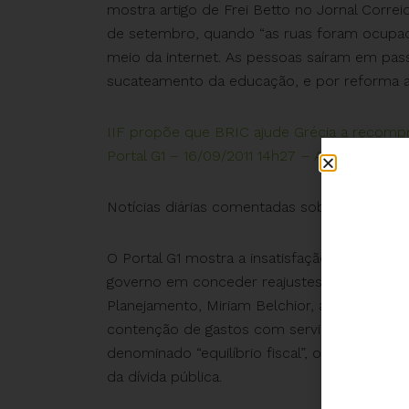
mostra artigo de Frei Betto no Jornal Correi
de setembro, quando “as ruas foram ocupa
meio da internet. As pessoas saíram em pass
sucateamento da educação, e por reforma agr
IIF propõe que BRIC ajude Grécia a recompr
Portal G1 – 16/09/2011 14h27 – Atualizado e
Notícias diárias comentadas sobre a dívida –
O Portal G1 mostra a insatisfação de várias 
governo em conceder reajustes salariais. Sin
Planejamento, Miriam Belchior, apresentava 
contenção de gastos com servidores. A etern
denominado “equilíbrio fiscal”, o que em bo
da dívida pública.