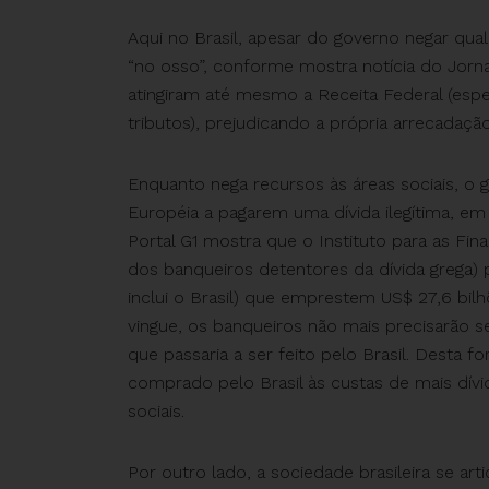
Aqui no Brasil, apesar do governo negar qua
“no osso”, conforme mostra notícia do Jorn
atingiram até mesmo a Receita Federal (esp
tributos), prejudicando a própria arrecadaçã
Enquanto nega recursos às áreas sociais, o g
Européia a pagarem uma dívida ilegítima, em
Portal G1 mostra que o Instituto para as Fina
dos banqueiros detentores da dívida grega) 
inclui o Brasil) que emprestem US$ 27,6 bilh
vingue, os banqueiros não mais precisarão s
que passaria a ser feito pelo Brasil. Desta 
comprado pelo Brasil às custas de mais dívid
sociais.
Por outro lado, a sociedade brasileira se art