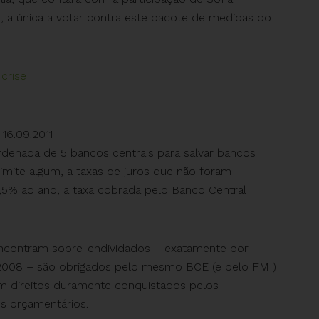
, a única a votar contra este pacote de medidas do
crise
 16.09.2011
denada de 5 bancos centrais para salvar bancos
mite algum, a taxas de juros que não foram
,5% ao ano, a taxa cobrada pelo Banco Central
encontram sobre-endividados – exatamente por
e 2008 – são obrigados pelo mesmo BCE (e pelo FMI)
ram direitos duramente conquistados pelos
s orçamentários.