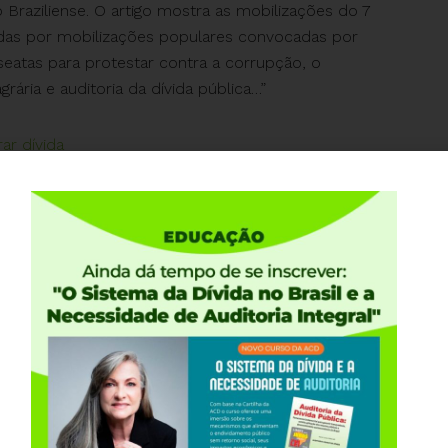
o Braziliense. O artigo mostra as mobilizações do 7
das por mobilizações populares convocadas por
eatas para protestar contra a corrupção, o
ária e auditoria da dívida pública…”
ar dívida
m 16/09/2011 14h27
 14.09.2011
categorias de servidores públicos com a recusa do
dicalistas protestaram na sessão onde a Ministra do
a proposta orçamentária para 2012, que prevê grande
a justificativa para este arrocho é a preservação do
m português significa a priorização dos pagamentos