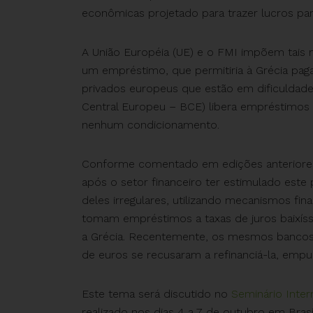
econômicas projetado para trazer lucros pa
A União Européia (UE) e o FMI impõem tais 
um empréstimo, que permitiria à Grécia paga
privados europeus que estão em dificuldad
Central Europeu – BCE) libera empréstimos i
nenhum condicionamento.
Conforme comentado em edições anteriores d
após o setor financeiro ter estimulado este
deles irregulares, utilizando mecanismos fin
tomam empréstimos a taxas de juros baixíss
a Grécia. Recentemente, os mesmos bancos 
de euros se recusaram a refinanciá-la, empu
Este tema será discutido no
Seminário Inter
realizado nos dias 4 a 7 de outubro em Brasí