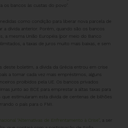
ra os bancos às custas do povo”.
medidas como condição para liberar nova parcela de
r a dívida anterior. Porém, quando são os bancos
es, a mesma União Européia (por meio do Banco
limitados, a taxas de juros muito mais baixas, e sem
este boletim, a dívida da Grécia entrou em crise
 país a tomar cada vez mais empréstimos, alguns
anceiros proibidos pela UE. Os bancos privados
imas junto ao BCE para emprestar a altas taxas para
que estimularam esta dívida de centenas de bilhões
rrando o país para o FMI.
nacional “Alternativas de Enfrentamento à Crise”
, a ser
lia, que contará com a participação de Sofia