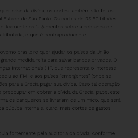
lquer crise da dívida, os cortes também são feitos
al Estado de São Paulo. Os cortes de R$ 50 bilhões
ecificamente os julgamentos sobre a cobrança de
o tributária, o que é contraproducente.
overno brasileiro quer ajudar os países da União
 grande medida feita para salvar bancos privados. O
nças Internacionais (IIF, que representa o interesse
pediu ao FMI e aos países “emergentes” (onde se
ões para a Grécia pagar sua dívida. Caso tal operação
e preocupar em cobrar a dívida da Grécia, papel este
forma os banqueiros se livrariam de um mico, que será
a pública interna e, claro, mais cortes de gastos
icula fortemente pela auditoria da dívida, conforme