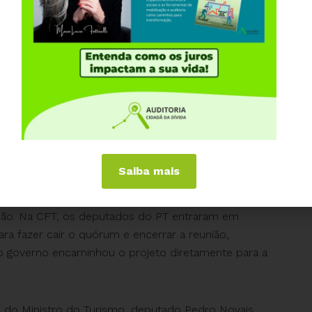
 judiciário também marcaram presença em outras
a a Agência Câmara. Enquanto os primeiros
e Lei 1749/2011, protestando contra a privatização
s do Judiciário compareceram em peso na Comissão de
e um ano se encontra parado o Projeto de Lei (PL)
oria. Apesar do governo dizer que este projeto prevê
sta em apenas 29,77% o valor total gasto com a
rdas inflacionárias desde 2006, quando ocorreu o
Saiba mais
s, parlamentares da base do governo se valeram de
são. Na CFT, os deputados do PT entraram em
ara fazer cair o quórum e encerrar a reunião,
 governo encaminhou o projeto diretamente para a
a do Ministro do Turismo, deputado Pedro Novais