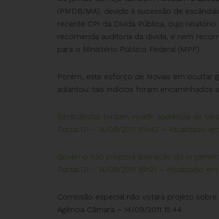
(PMDB/MA), devido à sucessão de escândalo
recente CPI da Dívida Pública, cujo relatóri
recomenda auditoria da dívida, e nem rec
para o Ministério Público Federal (MPF).
Porém, este esforço de Novais em ocultar gr
adiantou: tais indícios foram encaminhados 
Sindicalistas tentam invadir audiência de Mi
Portal G1 – 14/09/2011 16h42 – Atualizado e
Governo não proporá alteração do orçamento
Portal G1 – 14/09/2011 16h21 – Atualizado em
Comissão especial não votará projeto sobre
Agência Câmara – 14/09/2011 15:44