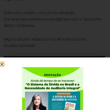
Entre em contato com a Coordenação
(
campanhapordireitossociais@gmail.com
) e faça parte
desta Campanha.
#ApoioGlauber #GlauberFica #DireitosSociais
#AuditoriaCidadã