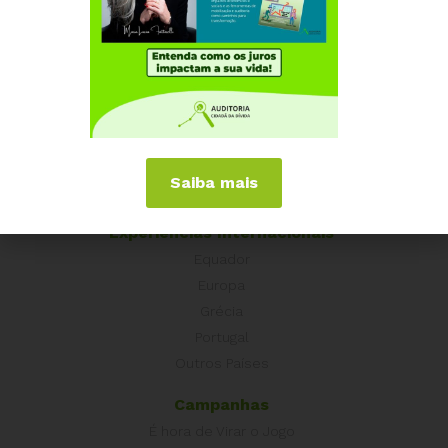
Institucional
Quem somos
Como participar
Núcleos nos Estados
Saiba mais
Coordenação Nacional
Experiências Internacionais
Equador
Europa
Grécia
Portugal
Outros Países
Campanhas
É hora de Virar o Jogo