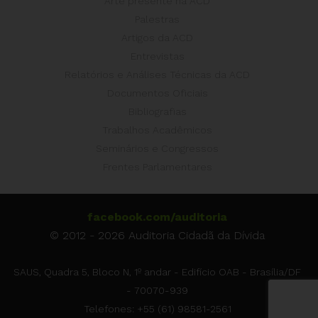
Arte presente na ACD
Palestras
Artigos da ACD
Entrevistas
Relatórios e Análises Técnicas da ACD
Documentos Oficiais
Bibliografias
Trabalhos Acadêmicos
Seminários e Congressos
Frentes Parlamentares
facebook.com/auditoria
© 2012 - 2026 Auditoria Cidadã da Dívida
SAUS, Quadra 5, Bloco N, 1º andar - Edifício OAB - Brasília/DF
- 70070-939
Telefones: +55 (61) 98581-2561