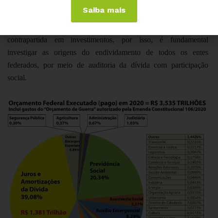
Saiba mais
Assim, a chamada dívida pública cresce de forma absurda sem
contrapartida em investimentos, por isso, é fundamental
investigar as origens do endividamento de todos os entes
federados, por meio de auditoria da dívida com participação
social.