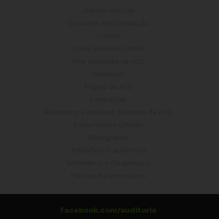
Últimas notícias
Concurso Post/Redação
Cursos
Curso parceria CNASP
Arte presente na ACD
Palestras
Artigos da ACD
Entrevistas
Relatórios e Análises Técnicas da ACD
Documentos Oficiais
Bibliografias
Trabalhos Acadêmicos
Seminários e Congressos
Frentes Parlamentares
facebook.com/auditoria