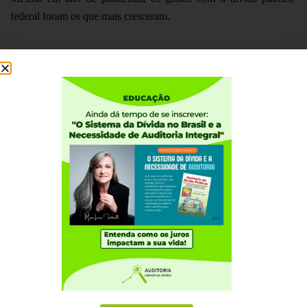
federal foram os que mais cresceram.
Todo sacrifício social e econômico que temos feito ao longo dos
anos para pagar a dívida pública federal tem alimentado
exclusivamente a própria dívida, que
não tem contrapartida em
investimentos para o país
, como afirmou o próprio Tribunal de
Contas da União (TCU) em audiência pública no Senado.
Durante 20 anos, p
roduzimos cerca de R$ 1 Trilhão de Superávit
Primário, ou seja, arrecadamos R$ 1 trilhão a mais do que
gastamos com toda a estrutura do Estado e serviços públicos
(1995 a 2015), e, no mesmo período, a dívida interna federal
aumentou de R$ 86 bilhões para quase R$ 4 trilhões, e seguiu
crescendo, pois o que tem feito a dívida crescer não são os gastos
primários, mas sim os
mecanismos de política monetária do
Banco Central, onde está de fato localizado o déficit das contas
públicas
.