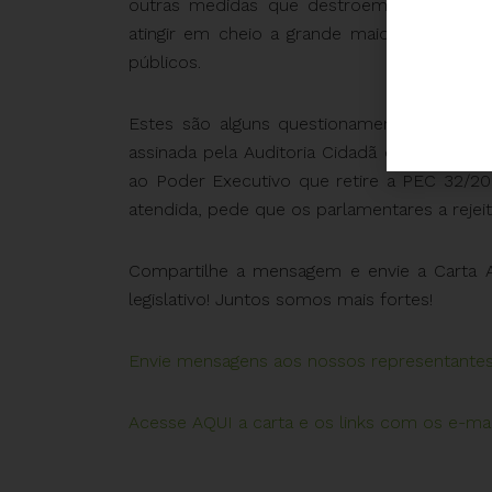
outras medidas que destroem a estrutura 
atingir em cheio a grande maioria da popu
públicos.
Estes são alguns questionamentos feitos na
assinada pela Auditoria Cidadã da Dívida, j
ao Poder Executivo que retire a PEC 32/202
atendida, pede que os parlamentares a rejei
Compartilhe a mensagem e envie a Carta A
legislativo! Juntos somos mais fortes!
Envie mensagens aos nossos representantes,
Acesse AQUI a carta e os links com os e-mai