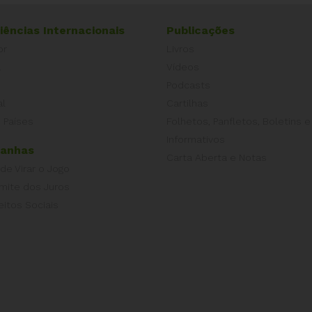
iências Internacionais
Publicações
or
Livros
a
Vídeos
Podcasts
al
Cartilhas
 Países
Folhetos, Panfletos, Boletins e
Informativos
anhas
Carta Aberta e Notas
 de Virar o Jogo
imite dos Juros
eitos Sociais