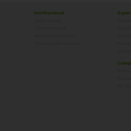
Institucional
Exper
Quem somos
Equad
Como participar
Europ
Núcleos nos Estados
Grécia
Coordenação Nacional
Portug
Outros
Camp
É hora
Pelo L
Por Dir