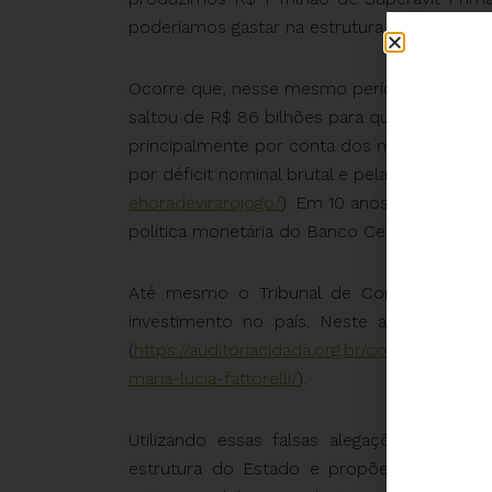
poderíamos gastar na estrutura do Estado.
Ocorre que, nesse mesmo período, segundo d
saltou de R$ 86 bilhões para quase R$ 4 tril
principalmente por conta dos mecanismos de
por déficit nominal brutal e pela “crise fabri
ehoradevirarojogo/
). Em 10 anos, o Tesouro 
política monetária do Banco Central.
Até mesmo o Tribunal de Contas da União
investimento no país. Neste artigo você 
(
https://auditoriacidada.org.br/conteudo/par
maria-lucia-fattorelli/
).
Utilizando essas falsas alegações, o Ban
estrutura do Estado e propõe sucateamen