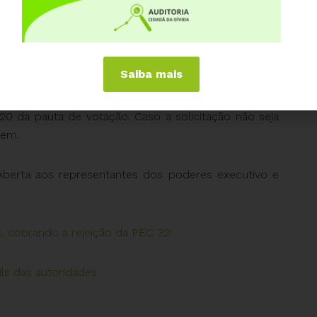
do Estado. Medidas que, caso concretizadas, irão
lação, que necessita e depende muito dos serviços
Saiba mais
 Carta Aberta aos poderes executivo e legislativo,
untamente com mais de 80 entidades. A Carta solicita
0 da pauta de votação. Caso a solicitação não seja
tem.
berta aos representantes dos poderes executivo e
 cobrando a rejeição da PEC 32!
ls das autoridades