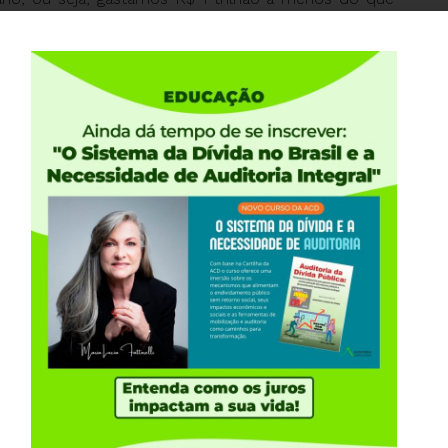
ados do Banco Central, a dívida interna federal
hões. Este crescimento brutal da dívida decorreu
 política monetária do Banco Central, responsáveis
cada” (ver
https://auditoriacidada.org.br/video/video-12-
Nacional gastou quase R$ 3 trilhões para sustentar a
 – TCU já declarou que a dívida não serviu para
pode saber para que tem servido a dívida pública
a-que-tem-servido-a-divida-publica-no-brasil-por-
co Mundial conclui que gastar mal é gastar com a
to da educação e saúde públicas, privatizações e