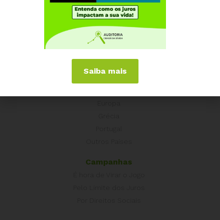
Institucional
Quem somos
Como participar
Núcleos nos Estados
Coordenação Nacional
Saiba mais
Experiências Internacionais
Equador
Europa
Grécia
Portugal
Outros Países
Campanhas
É hora de Virar o Jogo
Pelo Limite dos Juros
Por Direitos Sociais