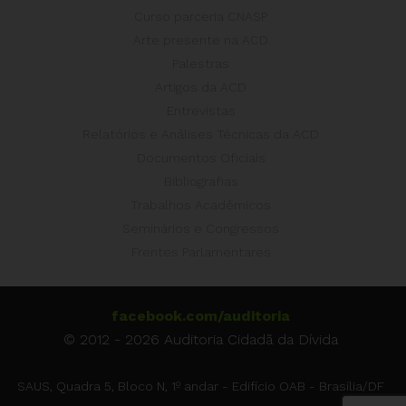
Curso parceria CNASP
Arte presente na ACD
Palestras
Artigos da ACD
Entrevistas
Relatórios e Análises Técnicas da ACD
Documentos Oficiais
Bibliografias
Trabalhos Acadêmicos
Seminários e Congressos
Frentes Parlamentares
facebook.com/auditoria
© 2012 - 2026 Auditoria Cidadã da Dívida
SAUS, Quadra 5, Bloco N, 1º andar - Edifício OAB - Brasília/DF