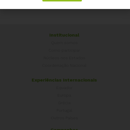
#Pec38
Institucional
Quem somos
Como participar
Núcleos nos Estados
Coordenação Nacional
Experiências Internacionais
Equador
Europa
Grécia
Portugal
Outros Países
Campanhas