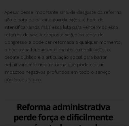
Apesar desse importante sinal de desgaste da reforma,
não é hora de baixar a guarda. Agora é hora de
intensificar ainda mais essa luta para vencermos essa
reforma de vez. A proposta segue no radar do
Congresso e pode ser retomada a qualquer momento,
o que torna fundamental manter a mobilização, o
debate público e a articulação social para barrar
definitivamente uma reforma que pode causar
impactos negativos profundos em todo o serviço
público brasileiro.