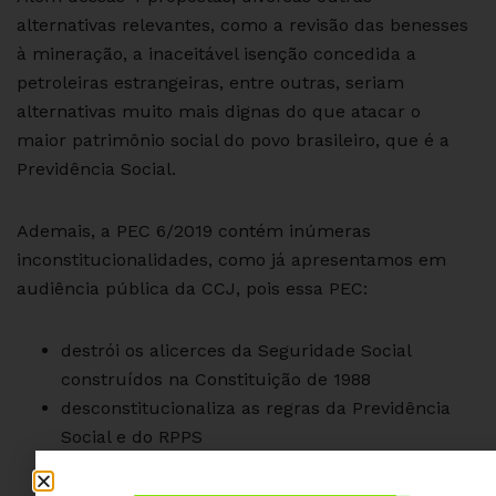
alternativas relevantes, como a revisão das benesses
à mineração, a inaceitável isenção concedida a
petroleiras estrangeiras, entre outras, seriam
alternativas muito mais dignas do que atacar o
maior patrimônio social do povo brasileiro, que é a
Previdência Social.
Ademais, a PEC 6/2019 contém inúmeras
inconstitucionalidades, como já apresentamos em
audiência pública da CCJ, pois essa PEC:
destrói os alicerces da Seguridade Social
construídos na Constituição de 1988
desconstitucionaliza as regras da Previdência
Social e do RPPS
fere o princípio da vedação do retrocesso social
ofende gravemente o princípio da segurança