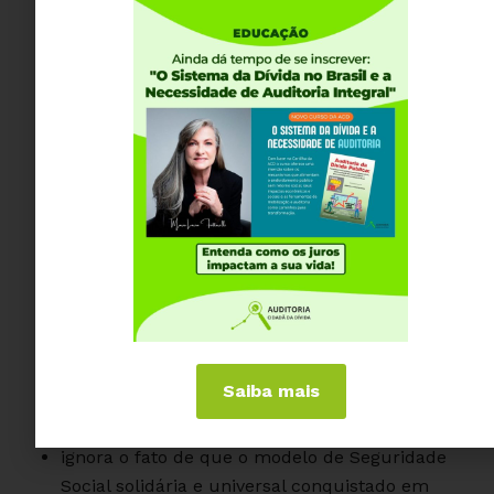
jurídica
gera graves consequências sociais, econômicas,
financeiras e patrimoniais
fere o princípio da transparência, faltam
estudos que embasem tal PEC
ao contrário de “solucionar” desequilíbrios
fiscais, irá agravá-los: a PEC é recessiva
representa imenso dano à economia do país,
em especial aos Municípios
descumpre frontalmente os artigos 113 e 114 do
Ato das Disposições Transitórias da Constituição
Federal, introduzidos pela EC 95/2016 – Novo
Regime Fiscal, ao deixar de apresentar cálculo
Saiba mais
do dano à economia dos país e demais tributos
incidentes sobre o consumo
ignora o fato de que o modelo de Seguridade
Social solidária e universal conquistado em