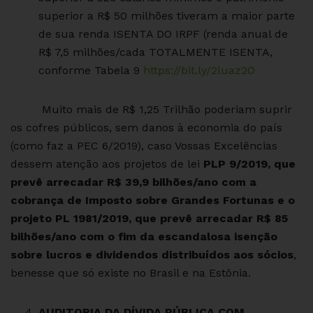
superior a R$ 50 milhões tiveram a maior parte
de sua renda ISENTA DO IRPF (renda anual de
R$ 7,5 milhões/cada TOTALMENTE ISENTA,
conforme Tabela 9
https://bit.ly/2luaz2O
Muito mais de R$ 1,25 Trilhão poderiam suprir
os cofres públicos, sem danos à economia do país
(como faz a PEC 6/2019), caso Vossas Excelências
dessem atenção aos projetos de lei
PLP 9/2019, que
prevê arrecadar R$ 39,9 bilhões/ano com a
cobrança de Imposto sobre Grandes Fortunas e o
projeto PL 1981/2019, que prevê arrecadar R$ 85
bilhões/ano com o fim da escandalosa isenção
sobre lucros e dividendos distribuídos aos sócios
,
benesse que só existe no Brasil e na Estônia.
AUDITORIA DA DÍVIDA PÚBLICA COM