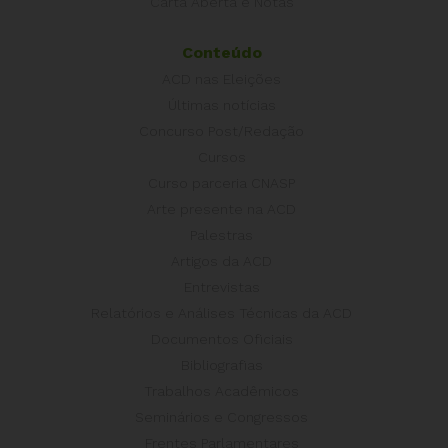
Carta Aberta e Notas
Conteúdo
ACD nas Eleições
Últimas notícias
Concurso Post/Redação
Cursos
Curso parceria CNASP
Arte presente na ACD
Palestras
Artigos da ACD
Entrevistas
Relatórios e Análises Técnicas da ACD
Documentos Oficiais
Bibliografias
Trabalhos Acadêmicos
Seminários e Congressos
Frentes Parlamentares