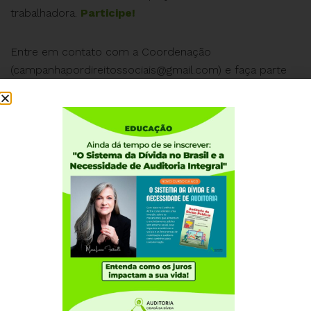
trabalhadora.
Participe!
Entre em contato com a Coordenação
(
campanhapordireitossociais@gmail.com
) e faça parte
desta Campanha.
#DireitosSociaisJá