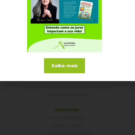
Campanhas
É hora de Virar o Jogo
Pelo Limite dos Juros
Por Direitos Sociais
Publicações
Livros
Vídeos
Saiba mais
Podcasts
Cartilhas
Folhetos, Panfletos, Boletins e Informativos
Carta Aberta e Notas
Conteúdo
ACD nas Eleições
Últimas notícias
Concurso Post/Redação