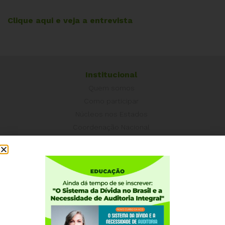
Clique aqui e veja a entrevista
Institucional
Quem somos
Como participar
Núcleos nos Estados
Coordenação Nacional
Experiências Internacionais
Equador
Europa
Grécia
Portugal
Outros Países