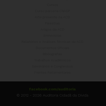
Cursos
Curso parceria CNASP
Arte presente na ACD
Palestras
Artigos da ACD
Entrevistas
Relatórios e Análises Técnicas da ACD
Documentos Oficiais
Bibliografias
Trabalhos Acadêmicos
Seminários e Congressos
Frentes Parlamentares
facebook.com/auditoria
© 2012 - 2026 Auditoria Cidadã da Dívida