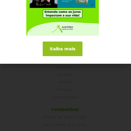
Institucional
Quem somos
Como participar
Núcleos nos Estados
Coordenação Nacional
Saiba mais
Experiências Internacionais
Equador
Europa
Grécia
Portugal
Outros Países
Campanhas
É hora de Virar o Jogo
Pelo Limite dos Juros