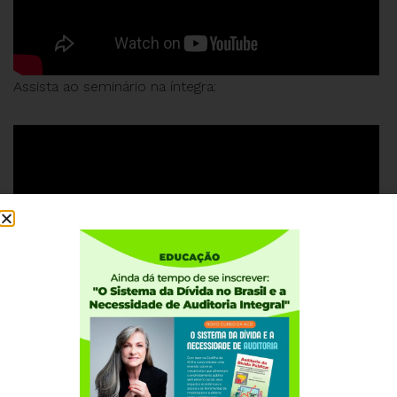
Assista ao seminário na íntegra:
#reformaadministrativanão