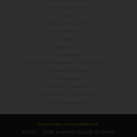
Concurso Post/Redação
Cursos
Curso parceria CNASP
Arte presente na ACD
Palestras
Artigos da ACD
Entrevistas
Relatórios e Análises Técnicas da ACD
Documentos Oficiais
Bibliografias
Trabalhos Acadêmicos
Seminários e Congressos
Frentes Parlamentares
facebook.com/auditoria
© 2012 - 2026 Auditoria Cidadã da Dívida