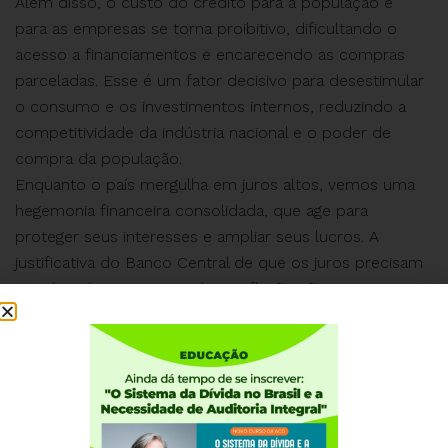
Além disso, o custo do crédito para a população e
para as empresas se torna proibitivo, dificultando o
acesso a financiamentos e encarecendo as compras
parceladas. Esse é um fator decisivo para desestimular
o consumo e os investimentos internos, reduzindo a
competitividade da indústria nacional e o poder de
compra da população.
Enquanto o país mergulha em juros altos, vemos uma
hegemonia financeira consolidada, que age para
proteger seus interesses e ampliar seus lucros. A
justificativa do Banco Central de que os juros precisam
ser elevados para controlar a inflação não se sustenta
(Leia
artigo
produzido por Maria Lucia Fattorelli e
Rodrigo Ávila a respeito).
A Auditoria Cidadã da Dívida reforça a urgência de uma
revisão desta política monetária. A continuidade desse
modelo prejudica não apenas o crescimento
econômico, mas também a autonomia e o bem-estar