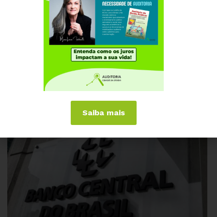
da população, comprometendo o futuro do país em
prol de um rentismo insustentável. Conheça e participe
da
Campanha Pelo Limite dos Juros
.
Saiba mais