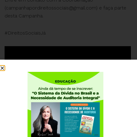
(
campanhapordireitossociais@gmail.com
) e faça parte
desta Campanha.
#DireitosSociaisJá
Institucional