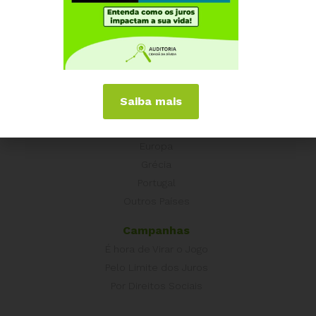
Quem somos
Como participar
Núcleos nos Estados
Coordenação Nacional
Saiba mais
Experiências Internacionais
Equador
Europa
Grécia
Portugal
Outros Países
Campanhas
É hora de Virar o Jogo
Pelo Limite dos Juros
Por Direitos Sociais