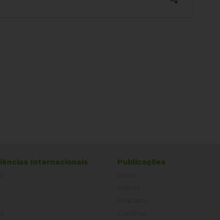
iências Internacionais
Publicações
or
Livros
a
Vídeos
Podcasts
al
Cartilhas