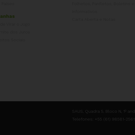
 Países
Folhetos, Panfletos, Boletins e
Informativos
anhas
Carta Aberta e Notas
 de Virar o Jogo
imite dos Juros
eitos Sociais
SAUS, Quadra 5, Bloco N, 1º and
Telefones: +55 (61) 98581-2561