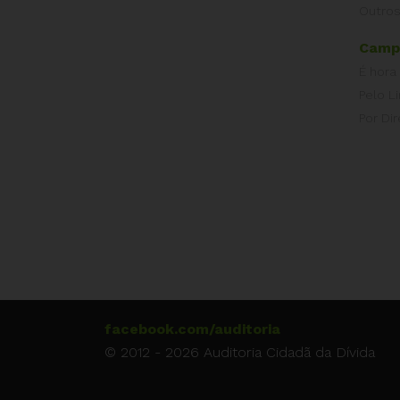
Outros
Camp
É hora
Pelo L
Por Dir
facebook.com/auditoria
© 2012 - 2026 Auditoria Cidadã da Dívida