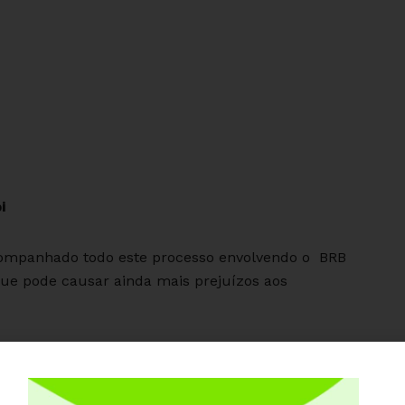
i
acompanhado todo este processo envolvendo o BRB
que pode causar ainda mais prejuízos aos
o de créditos públicos para receber o montante de
brir parte do rombo causado pela compra dos