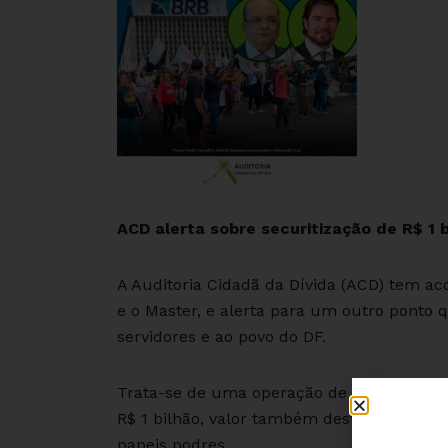
ACD alerta sobre securitização de R$ 1 b
A Auditoria Cidadã da Dívida (ACD) tem 
e o Master, e alerta para um outro ponto 
servidores e ao povo do DF.
Trata-se de uma operação de securitizaçã
R$ 1 bilhão, valor também destinado a co
papeis podres.