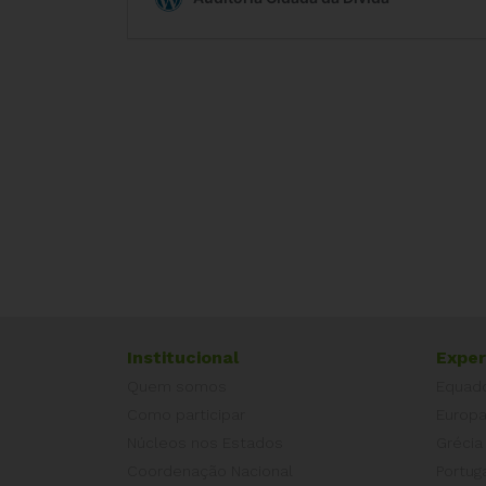
Institucional
Exper
Quem somos
Equad
Como participar
Europ
Núcleos nos Estados
Grécia
Coordenação Nacional
Portug