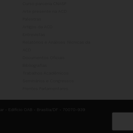
Curso parceria CNASP
Arte presente na ACD
Palestras
Artigos da ACD
Entrevistas
Relatórios e Análises Técnicas da
ACD
Documentos Oficiais
Bibliografias
Trabalhos Acadêmicos
Seminários e Congressos
Frentes Parlamentares
ar - Edifício OAB - Brasília/DF - 70070-939