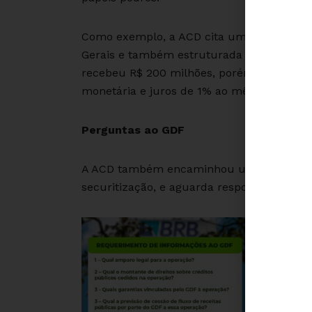
Como exemplo, a ACD cita uma operação d
Gerais e também estruturada pelo BTG Pac
recebeu R$ 200 milhões, porém, a entrega 
monetária e juros de 1% ao mês, ou seja, a
Perguntas ao GDF
A ACD também encaminhou uma série de p
securitização, e aguarda resposta. Confira