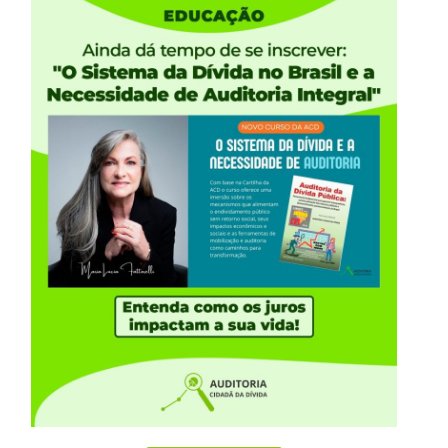
e securitização semelhante, realizada em Minas
tual. Nela, o município de Belo Horizonte
foi de R$ 880 milhões, mais a atualização
 antecipação de recursos foi onerosíssima!
erguntas ao GDF, sobre a operação de
 no card: