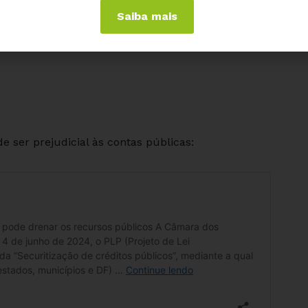
Saiba mais
e ser prejudicial às contas públicas: