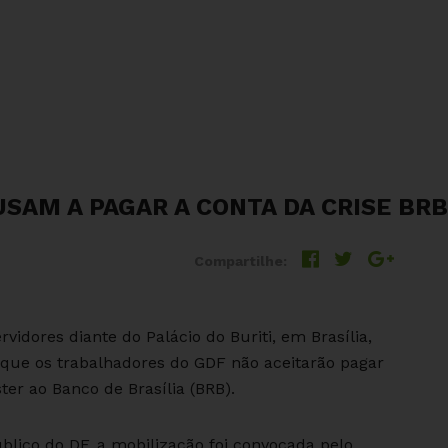
USAM A PAGAR A CONTA DA CRISE BR
Compartilhe:
idores diante do Palácio do Buriti, em Brasília,
de que os trabalhadores do GDF não aceitarão pagar
er ao Banco de Brasília (BRB).
blico do DF, a mobilização foi convocada pelo