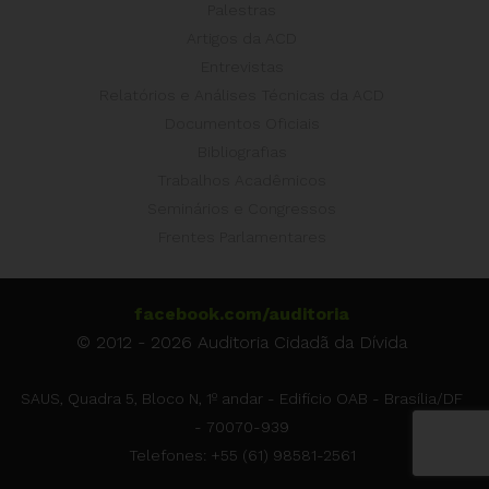
Palestras
Artigos da ACD
Entrevistas
Relatórios e Análises Técnicas da ACD
Documentos Oficiais
Bibliografias
Trabalhos Acadêmicos
Seminários e Congressos
Frentes Parlamentares
facebook.com/auditoria
© 2012 - 2026 Auditoria Cidadã da Dívida
SAUS, Quadra 5, Bloco N, 1º andar - Edifício OAB - Brasília/DF
- 70070-939
Telefones: +55 (61) 98581-2561