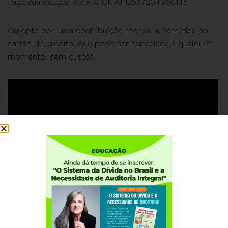
Faça sua doação via PIX: CNPJ 12537204000145
Ou opte por uma contribuição mensal automática no
cartão de crédito, que pode ser cancelada a qualquer
momento, sem custos.
#ACD #25AnosdaACD #AniversáriodaACD