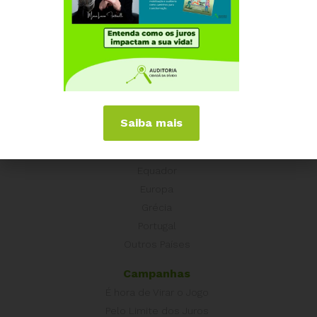
Institucional
Quem somos
Como participar
Núcleos nos Estados
Coordenação Nacional
Saiba mais
Experiências Internacionais
Equador
Europa
Grécia
Portugal
Outros Países
Campanhas
É hora de Virar o Jogo
Pelo Limite dos Juros